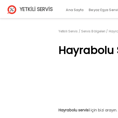
YETKİLİ SERVİS
Ana Sayfa
Beyaz Eşya Servi
Yetkili Servis
/
Servis Bölgeleri
/
Hayra
Hayrabolu S
Hayrabolu servisi
için bizi arayın.